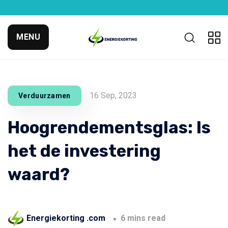
MENU
16 Sep, 2023
Verduurzamen
Hoogrendementsglas: Is
het de investering
waard?
Energiekorting .com
6 mins read